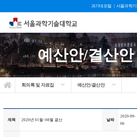
과기대포털
|
서울과학기
예산안/결산안
회의록 및 자료집
예산안/결산안
2020-09-
제목
2020년 01월~08월 결산
날짜
06