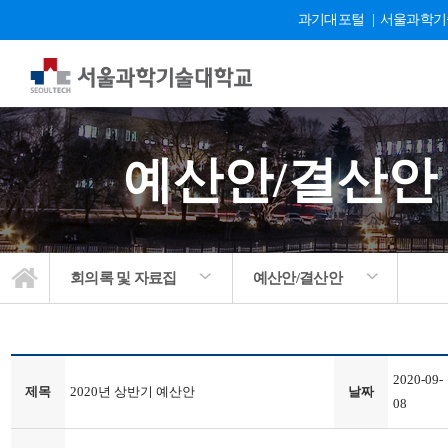
과기대포털
|
서울과학기
예산안/결산안
회의록 및 자료집
예산안/결산안
2020-09-
제목
2020년 상반기 예산안
날짜
08