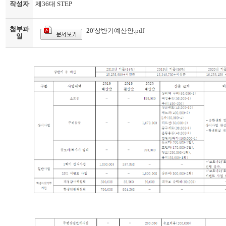
작성자
제36대 STEP
첨부파
20'상반기예산안.pdf
일