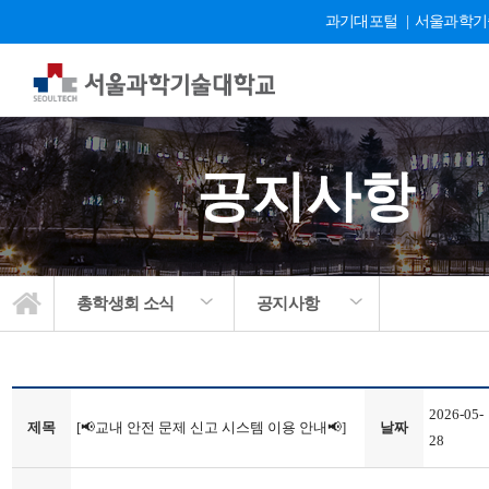
과기대포털
|
서울과학기
공지사항
총학생회 소식
공지사항
2026-05-
제목
[📢교내 안전 문제 신고 시스템 이용 안내📢]
날짜
28