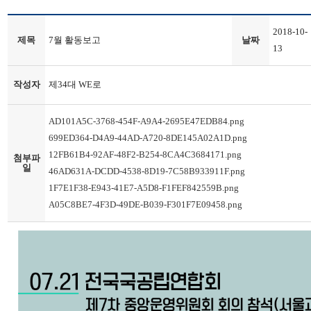
2018-10-
제목
7월 활동보고
날짜
13
작성자
제34대 WE로
AD101A5C-3768-454F-A9A4-2695E47EDB84.png
699ED364-D4A9-44AD-A720-8DE145A02A1D.png
12FB61B4-92AF-48F2-B254-8CA4C3684171.png
첨부파
일
46AD631A-DCDD-4538-8D19-7C58B933911F.png
1F7E1F38-E943-41E7-A5D8-F1FEF842559B.png
A05C8BE7-4F3D-49DE-B039-F301F7E09458.png