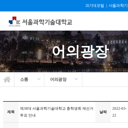
과기대포털
|
서울과학기
어의광장
소통
어의광장
제38대 서울과학기술대학교 총학생회 재선거
2022-03-
제목
날짜
투표 안내
22