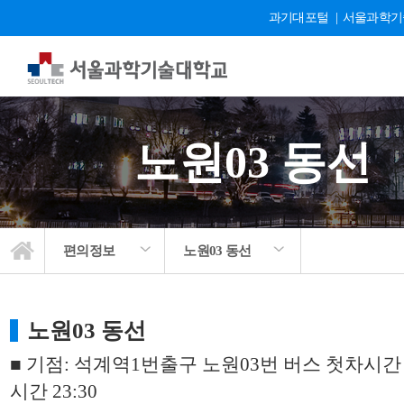
과기대포털
|
서울과학기
노원03 동선
편의정보
노원03 동선
노원03 동선
■ 기점: 석계역1번출구 노원03번 버스 첫차시간 0
시간 23:30