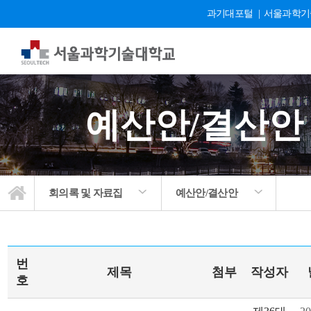
과기대포털
|
서울과학기
예산안/결산안
회의록 및 자료집
예산안/결산안
번
제목
첨부
작성자
호