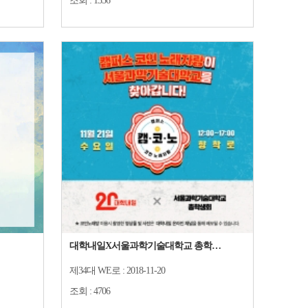
조회 :
1356
대학내일X서울과학기술대학교 총학생회 캠퍼스코인노래방 행사 안내
제34대 WE로 :
2018-11-20
조회 :
4706