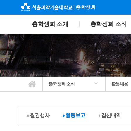
|
총학생회
총학생회 소개
총학생회 소식
총학생회 소식
활동내용
총학생회 소개
총학생회 소식
소통
회의록 및 자료집
편의정보
학생자치기구
공지사항
활동내용
STeady 핵
총학생회 
월간행사
활동보고
결산내역