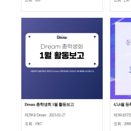
조회 :
109
조회 :
230
Dream 총학생회 1월 활동보고
4,5,6월
제39대 Dream :
2023-02-27
제36대STE
조회 :
1967
조회 :
2098