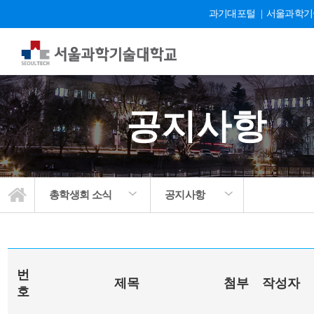
과기대포털
|
서울과학기
공지사항
총학생회 소식
공지사항
번
제목
첨부
작성자
호