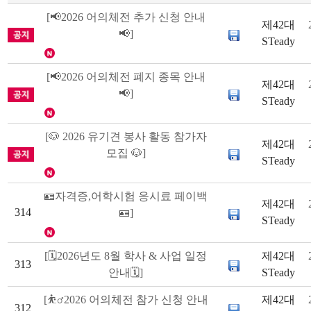
[📢2026 어의체전 추가 신청 안내
제42대
📢]
STeady
[📢2026 어의체전 폐지 종목 안내
제42대
📢]
STeady
[🐶 2026 유기견 봉사 활동 참가자
제42대
모집 🐶]
STeady
🪪자격증,어학시험 응시료 페이백
제42대
314
🪪]
STeady
[🗓️2026년도 8월 학사 & 사업 일정
제42대
313
안내🗓️]
STeady
[⛹️‍♂️2026 어의체전 참가 신청 안내
제42대
312